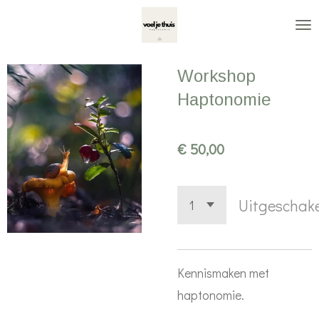
Ga
direct
naar
Workshop
de
Haptonomie
hoofdinhoud
€ 50,00
Uitgeschak
Kennismaken met
haptonomie.