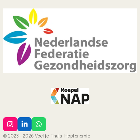
I
L
W
n
i
h
© 2023 - 2026 Voel je Thuis Haptonomie
s
n
a