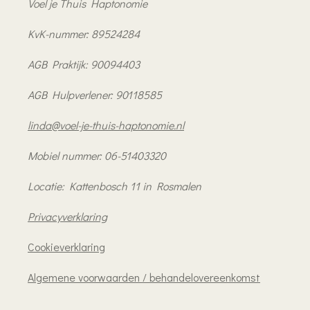
Voel je Thuis Haptonomie
KvK-nummer: 89524284
AGB Praktijk: 90094403
AGB Hulpverlener: 90118585
linda@voel-je-thuis-haptonomie.nl
Mobiel nummer: 06-51403320
Locatie: Kattenbosch 11 in Rosmalen
Privacyverklaring
Cookieverklaring
Algemene voorwaarden / behandelovereenkomst