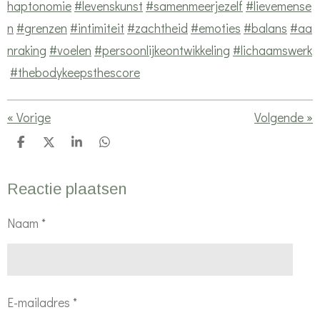
haptonomie
#levenskunst
#samenmeerjezelf
#lievemense
n
#grenzen
#intimiteit
#zachtheid
#emoties
#balans
#aa
nraking
#voelen
#persoonlijkeontwikkeling
#lichaamswerk
#thebodykeepsthescore
«
Vorige
Volgende
»
D
D
S
D
e
e
h
e
l
e
a
l
e
l
r
e
Reactie plaatsen
n
e
n
Naam *
E-mailadres *