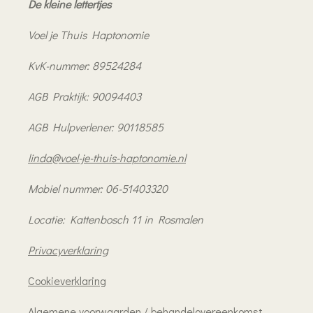
De kleine lettertjes
Voel je Thuis Haptonomie
KvK-nummer: 89524284
AGB Praktijk: 90094403
AGB Hulpverlener: 90118585
linda@voel-je-thuis-haptonomie.nl
Mobiel nummer: 06-51403320
Locatie: Kattenbosch 11 in Rosmalen
Privacyverklaring
Cookieverklaring
Algemene voorwaarden / behandelovereenkomst